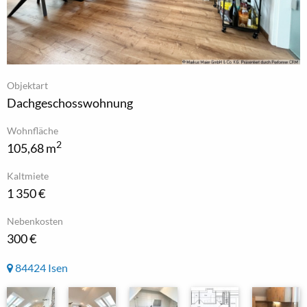
Objektart
Dachgeschosswohnung
Wohnfläche
2
105,68 m
Kaltmiete
1 350 €
Nebenkosten
300 €
84424 Isen